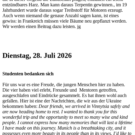
entzündbares Harz. Man kann daraus Terpentin gewinnen., im 19
Jahrhundert wurde daraus sogar Treibstoff für Motoren erzeugt.
Auch wenn niemand die genaue Anzahl sagen kann, ist eines
gewiss: in Frankreich müssen viele Bäume neu gepflanzt werden.
Wir werden einen Beitrag dazu leisten. jg
Dienstag, 28. Juli 2026
Studenten bedanken sich
Für uns war es eine Freude, die jungen Menschen hier zu haben.
Die vier haben viel erlebt, Freunde und Mentoren getroffen,
ausgeschlafen und Eindrücke gesammelt. Es hat ihnen wohl auch
gefallen. Hier ist eine der Nachrichten, die wir aus der Ukraine
bekommen haben:
Dear friends, we arrived in Vinnytsia safely and
are now heading home to rest. I wanted to thank you for this
wonderful trip and the opportunity to meet so many wise and kind
people. I cannot express how many memories that will last a lifetime
I have made on this journey. Munich is a breathtaking city, and it
possesses even more beauty in its people than in its views. I’d like to